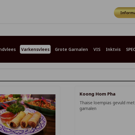
Informa
ndvlees
Varkensvlees
Grote Garnalen
VIS
Inktvis
SPE
Koong Hom Pha
Thaise loempias gevuld me
garnalen