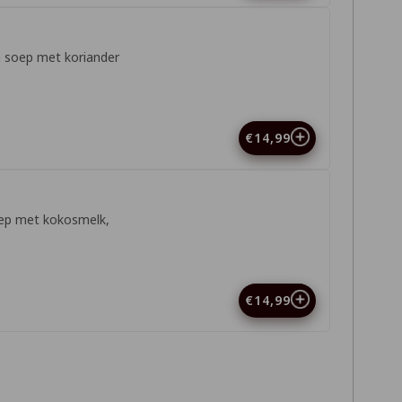
n soep met koriander
€14,99
oep met kokosmelk,
€14,99