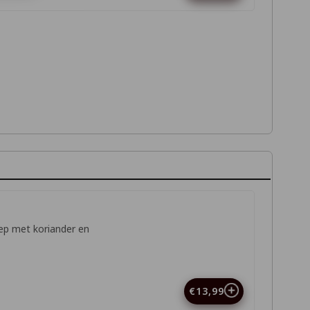
ep met koriander en
€13,99