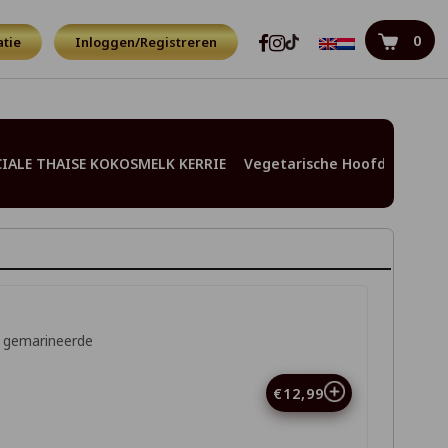
0
tie
Inloggen/Registreren
CIALE THAISE KOKOSMELK KERRIE
Vegetarische Hoofdgerecht
t gemarineerde
€12,99