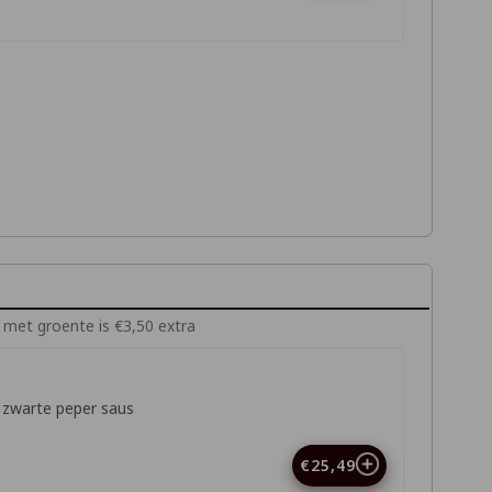
s met groente is €3,50 extra
 zwarte peper saus
€25,49