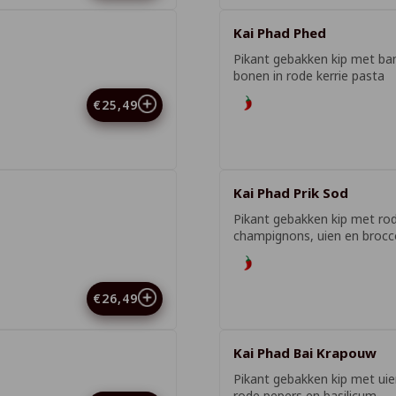
Kai Phad Phed
Pikant gebakken kip met ba
bonen in rode kerrie pasta
€25,49
Kai Phad Prik Sod
Pikant gebakken kip met ro
champignons, uien en brocco
€26,49
Kai Phad Bai Krapouw
Pikant gebakken kip met uie
rode pepers en basilicum