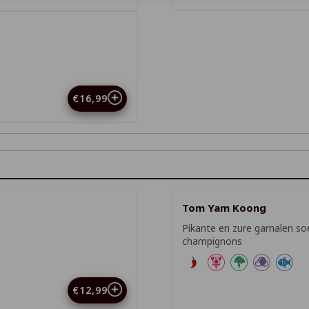
€16,99
Tom Yam Koong
Pikante en zure garnalen so
champignons
€12,99