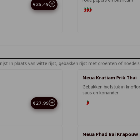
€25,49
jst In plaats van witte rijst, gebakken rijst met groenten of noedel
Neua Kratiam Prik Thai
Gebakken biefstuk in knoflo
saus en koriander
€27,99
Neua Phad Bai Krapouw