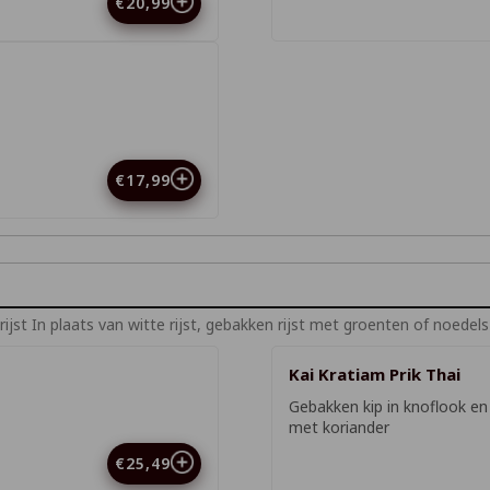
€20,99
€17,99
jst In plaats van witte rijst, gebakken rijst met groenten of noedel
Kai Kratiam Prik Thai
Gebakken kip in knoflook en
met koriander
€25,49