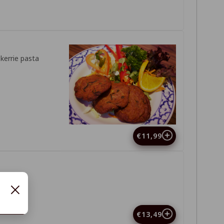
kerrie pasta
€11,99
p gehakt
×
€13,49