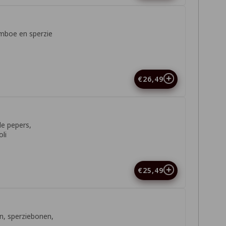
mboe en sperzie
€26,49
de pepers,
li
€25,49
n, sperziebonen,