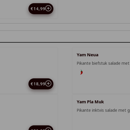
€14,99
Yam Neua
Pikante biefstuk salade me
€18,99
Yam Pla Muk
Pikante inktvis salade met 