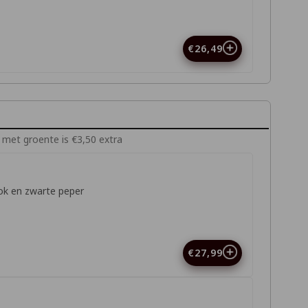
€26,49
s met groente is €3,50 extra
ok en zwarte peper
€27,99