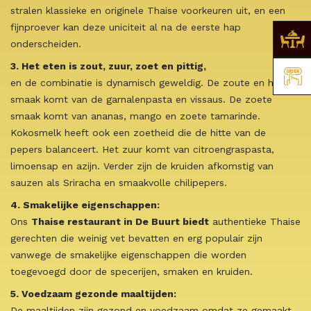
stralen klassieke en originele Thaise voorkeuren uit, en een
fijnproever kan deze uniciteit al na de eerste hap
onderscheiden.
3. Het eten is zout, zuur, zoet en pittig,
en de combinatie is dynamisch geweldig. De zoute en hartige
smaak komt van de garnalenpasta en vissaus. De zoete
smaak komt van ananas, mango en zoete tamarinde.
Kokosmelk heeft ook een zoetheid die de hitte van de
pepers balanceert. Het zuur komt van citroengraspasta,
limoensap en azijn. Verder zijn de kruiden afkomstig van
sauzen als Sriracha en smaakvolle chilipepers.
4. Smakelijke eigenschappen:
Ons
Thaise restaurant in De Buurt biedt
authentieke Thaise
gerechten die weinig vet bevatten en erg populair zijn
vanwege de smakelijke eigenschappen die worden
toegevoegd door de specerijen, smaken en kruiden.
5. Voedzaam gezonde maaltijden:
De maaltijden zijn gezond en voedzaam omdat ze gemaakt