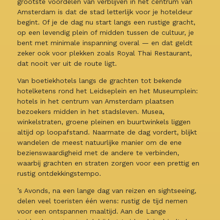
grootste voordelen van verblijven in het centrum van
Amsterdam is dat de stad letterlijk voor je hoteldeur
begint. Of je de dag nu start langs een rustige gracht,
op een levendig plein of midden tussen de cultuur, je
bent met minimale inspanning overal — en dat geldt
zeker ook voor plekken zoals Royal Thai Restaurant,
dat nooit ver uit de route ligt.
Van boetiekhotels langs de grachten tot bekende
hotelketens rond het Leidseplein en het Museumplein:
hotels in het centrum van Amsterdam plaatsen
bezoekers midden in het stadsleven. Musea,
winkelstraten, groene pleinen en buurtwinkels liggen
altijd op loopafstand. Naarmate de dag vordert, blijkt
wandelen de meest natuurlijke manier om de ene
bezienswaardigheid met de andere te verbinden,
waarbij grachten en straten zorgen voor een prettig en
rustig ontdekkingstempo.
’s Avonds, na een lange dag van reizen en sightseeing,
delen veel toeristen één wens: rustig de tijd nemen
voor een ontspannen maaltijd. Aan de Lange