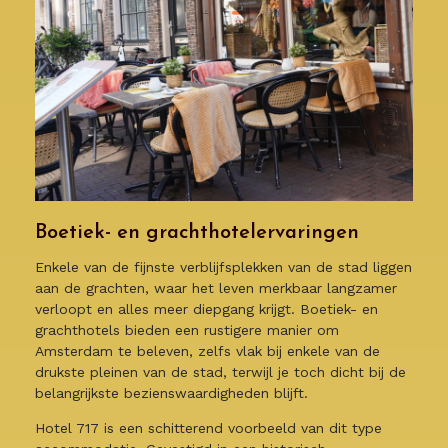
Boetiek- en grachthotelervaringen
Enkele van de fijnste verblijfsplekken van de stad liggen
aan de grachten, waar het leven merkbaar langzamer
verloopt en alles meer diepgang krijgt. Boetiek- en
grachthotels bieden een rustigere manier om
Amsterdam te beleven, zelfs vlak bij enkele van de
drukste pleinen van de stad, terwijl je toch dicht bij de
belangrijkste bezienswaardigheden blijft.
Hotel 717 is een schitterend voorbeeld van dit type