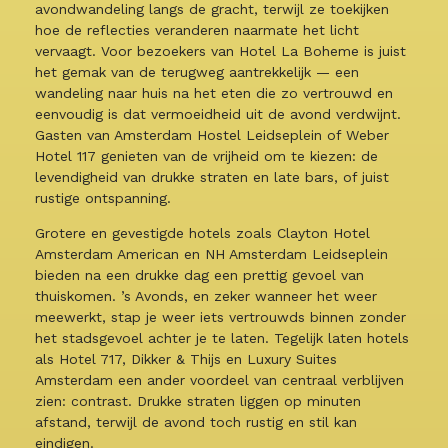
avondwandeling langs de gracht, terwijl ze toekijken
hoe de reflecties veranderen naarmate het licht
vervaagt. Voor bezoekers van Hotel La Boheme is juist
het gemak van de terugweg aantrekkelijk — een
wandeling naar huis na het eten die zo vertrouwd en
eenvoudig is dat vermoeidheid uit de avond verdwijnt.
Gasten van Amsterdam Hostel Leidseplein of Weber
Hotel 117 genieten van de vrijheid om te kiezen: de
levendigheid van drukke straten en late bars, of juist
rustige ontspanning.
Grotere en gevestigde hotels zoals Clayton Hotel
Amsterdam American en NH Amsterdam Leidseplein
bieden na een drukke dag een prettig gevoel van
thuiskomen. ’s Avonds, en zeker wanneer het weer
meewerkt, stap je weer iets vertrouwds binnen zonder
het stadsgevoel achter je te laten. Tegelijk laten hotels
als Hotel 717, Dikker & Thijs en Luxury Suites
Amsterdam een ander voordeel van centraal verblijven
zien: contrast. Drukke straten liggen op minuten
afstand, terwijl de avond toch rustig en stil kan
eindigen.