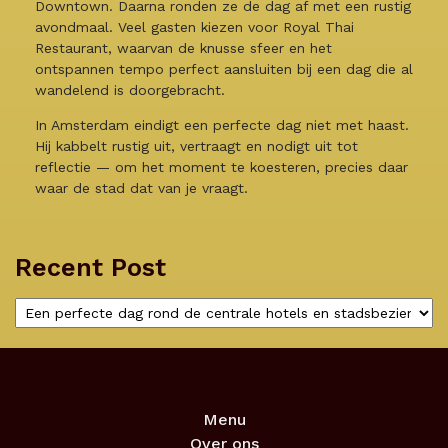
Downtown. Daarna ronden ze de dag af met een rustig
avondmaal. Veel gasten kiezen voor Royal Thai
Restaurant, waarvan de knusse sfeer en het
ontspannen tempo perfect aansluiten bij een dag die al
wandelend is doorgebracht.
In Amsterdam eindigt een perfecte dag niet met haast.
Hij kabbelt rustig uit, vertraagt en nodigt uit tot
reflectie — om het moment te koesteren, precies daar
waar de stad dat van je vraagt.
Recent Post
Menu
Over ons