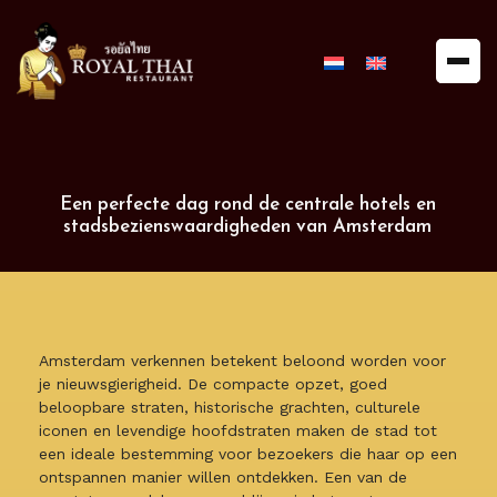
Royal
Thai
Restaurant
Een perfecte dag rond de centrale hotels en
stadsbezienswaardigheden van Amsterdam
Amsterdam verkennen betekent beloond worden voor
je nieuwsgierigheid. De compacte opzet, goed
beloopbare straten, historische grachten, culturele
iconen en levendige hoofdstraten maken de stad tot
een ideale bestemming voor bezoekers die haar op een
ontspannen manier willen ontdekken. Een van de