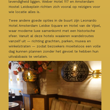
levendigheid liggen. Weber Hotel 117 en Amsterdam
Hostel Leidseplein richten zich vooral op reizigers voor
wie locatie alles is.
Twee andere goede opties in de buurt zijn Leonardo
Hotel Amsterdam Leidse Square en Hotel van de Vijsel,
waar moderne luxe samenkomt met een historische
sfeer. Vanuit al deze hotels waaieren wandelroutes
vanzelf uit — richting grachten, parken, musea en
winkelstraten — zodat bezoekers moeiteloos een volle
dag kunnen plannen zonder het gevoel te hebben hun
uitvalsbasis te verlaten.