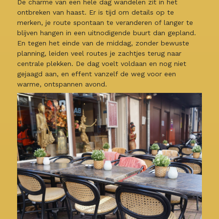
De charme van een hele dag wandelen zit in het
ontbreken van haast. Er is tijd om details op te
merken, je route spontaan te veranderen of langer te
blijven hangen in een uitnodigende buurt dan gepland.
En tegen het einde van de middag, zonder bewuste
planning, leiden veel routes je zachtjes terug naar
centrale plekken. De dag voelt voldaan en nog niet
gejaagd aan, en effent vanzelf de weg voor een
warme, ontspannen avond.