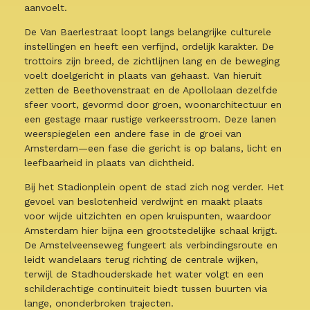
aanvoelt.
De Van Baerlestraat loopt langs belangrijke culturele
instellingen en heeft een verfijnd, ordelijk karakter. De
trottoirs zijn breed, de zichtlijnen lang en de beweging
voelt doelgericht in plaats van gehaast. Van hieruit
zetten de Beethovenstraat en de Apollolaan dezelfde
sfeer voort, gevormd door groen, woonarchitectuur en
een gestage maar rustige verkeersstroom. Deze lanen
weerspiegelen een andere fase in de groei van
Amsterdam—een fase die gericht is op balans, licht en
leefbaarheid in plaats van dichtheid.
Bij het Stadionplein opent de stad zich nog verder. Het
gevoel van beslotenheid verdwijnt en maakt plaats
voor wijde uitzichten en open kruispunten, waardoor
Amsterdam hier bijna een grootstedelijke schaal krijgt.
De Amstelveenseweg fungeert als verbindingsroute en
leidt wandelaars terug richting de centrale wijken,
terwijl de Stadhouderskade het water volgt en een
schilderachtige continuïteit biedt tussen buurten via
lange, ononderbroken trajecten.