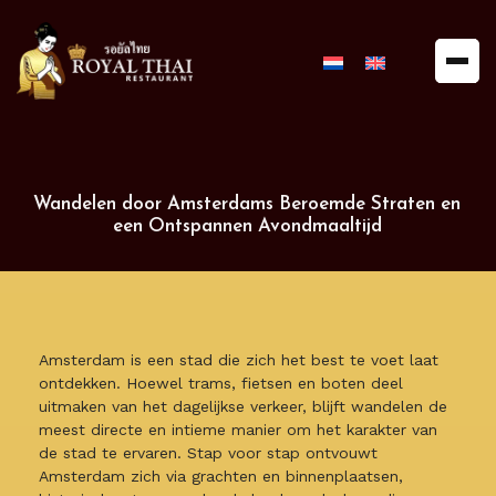
Royal
Thai
Restaurant
Wandelen door Amsterdams Beroemde Straten en
een Ontspannen Avondmaaltijd
Amsterdam is een stad die zich het best te voet laat
ontdekken. Hoewel trams, fietsen en boten deel
uitmaken van het dagelijkse verkeer, blijft wandelen de
meest directe en intieme manier om het karakter van
de stad te ervaren. Stap voor stap ontvouwt
Amsterdam zich via grachten en binnenplaatsen,