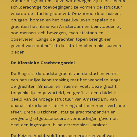
zonder de grachten. Deze waterwegen zijn niet slechts
schilderachtige toevoegingen; ze vormen de structuur
waarop de stad is gebouwd. Omzoomd door huizen,
bruggen, bomen en het dagelijks leven bepalen de
grachten het ritme van Amsterdam en beïnvloeden zij
hoe mensen zich bewegen, even stilstaan en
observeren. Langs de grachten lopen brengt een
gevoel van continuïteit dat straten alleen niet kunnen
bieden.
De Klassieke Grachtengordel
De Singel is de oudste gracht van de stad en vormt
een natuurlijke kennismaking met het wandelen langs
de grachten. Smaller en intiemer voelt deze gracht
toegankelijk en geworteld, en geeft zij een duidelijk
beeld van de vroege structuur van Amsterdam. Van
daaruit introduceert de Herengracht een meer verfijnde
sfeer. Brede uitzichten, statige grachtenpanden en
zorgvuldig uitgebalanceerde verhoudingen geven dit
deel een ingetogen, bijna ceremonieel karakter.
De Keizersgracht volgt met een groter gevoel van