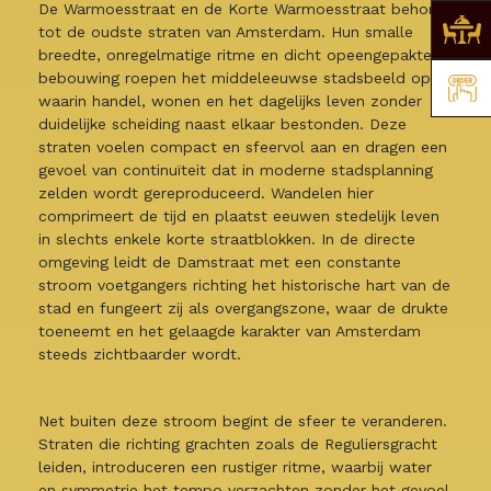
De Warmoesstraat en de Korte Warmoesstraat behoren
tot de oudste straten van Amsterdam. Hun smalle
breedte, onregelmatige ritme en dicht opeengepakte
bebouwing roepen het middeleeuwse stadsbeeld op,
waarin handel, wonen en het dagelijks leven zonder
duidelijke scheiding naast elkaar bestonden. Deze
straten voelen compact en sfeervol aan en dragen een
gevoel van continuïteit dat in moderne stadsplanning
zelden wordt gereproduceerd. Wandelen hier
comprimeert de tijd en plaatst eeuwen stedelijk leven
in slechts enkele korte straatblokken. In de directe
omgeving leidt de Damstraat met een constante
stroom voetgangers richting het historische hart van de
stad en fungeert zij als overgangszone, waar de drukte
toeneemt en het gelaagde karakter van Amsterdam
steeds zichtbaarder wordt.
Net buiten deze stroom begint de sfeer te veranderen.
Straten die richting grachten zoals de Reguliersgracht
leiden, introduceren een rustiger ritme, waarbij water
en symmetrie het tempo verzachten zonder het gevoel