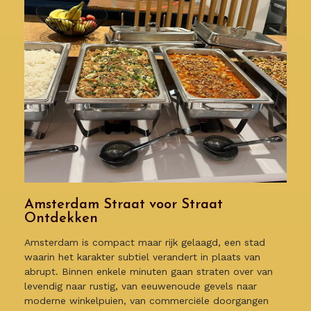
Amsterdam Straat voor Straat
Ontdekken
Amsterdam is compact maar rijk gelaagd, een stad
waarin het karakter subtiel verandert in plaats van
abrupt. Binnen enkele minuten gaan straten over van
levendig naar rustig, van eeuwenoude gevels naar
moderne winkelpuien, van commerciële doorgangen